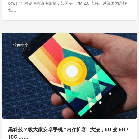
dows 11 对硬件有诸多限制，如需要 TPM 2.0 支持、以及因为是预
览…
软件推荐
黑科技？教大家安卓手机 "内存扩容" 大法，6G 变 8G /
10G ……