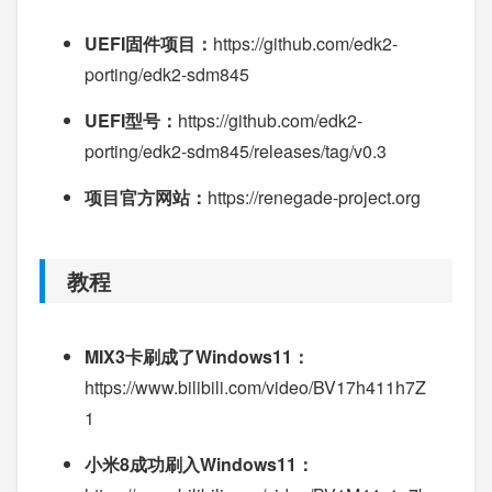
UEFI固件项目：
https://github.com/edk2-
porting/edk2-sdm845
UEFI型号：
https://github.com/edk2-
porting/edk2-sdm845/releases/tag/v0.3
项目官方网站：
https://renegade-project.org
教程
MIX3卡刷成了Windows11：
https://www.bilibili.com/video/BV17h411h7Z
1
小米8成功刷入Windows11：