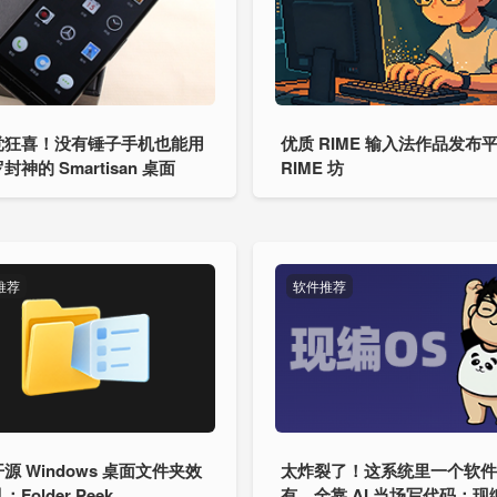
党狂喜！没有锤子手机也能用
优质 RIME 输入法作品发布
封神的 Smartisan 桌面
RIME 坊
推荐
软件推荐
源 Windows 桌面文件夹效
太炸裂了！这系统里一个软
Folder Peek
有，全靠 AI 当场写代码：现编