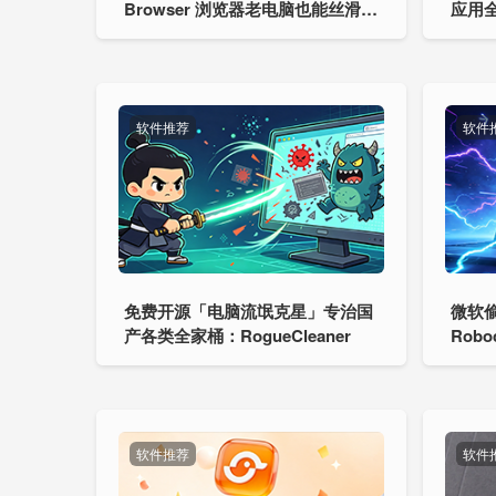
Browser 浏览器老电脑也能丝滑起
应用
飞
吗？
软件推荐
软件
免费开源「电脑流氓克星」专治国
微软
产各类全家桶：RogueCleaner
Rob
软件推荐
软件