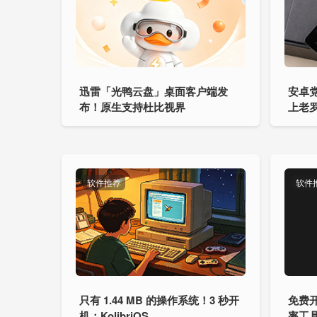
迅雷「光鸭云盘」桌面客户端发
安卓
布！原生支持杜比视界
上老罗
软件推荐
软件
只有 1.44 MB 的操作系统！3 秒开
免费开
机：KolibriOS
率工具：