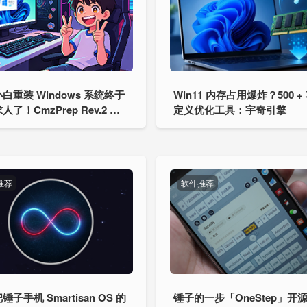
白重装 Windows 系统终于
Win11 内存占用爆炸？500 +
了！CmzPrep Rev.2 一
定义优化工具：宇奇引擎
装
推荐
软件推荐
子手机 Smartisan OS 的
锤子的一步「OneStep」开