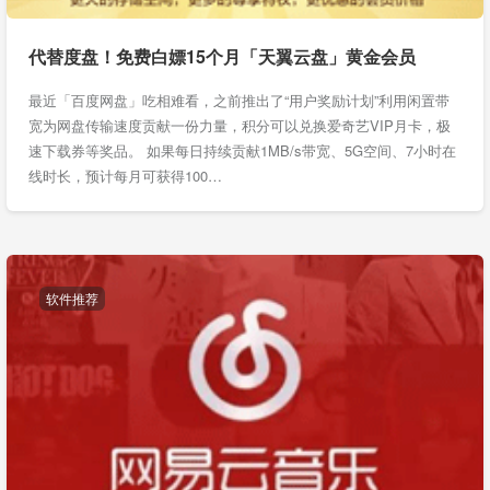
代替度盘！免费白嫖15个月「天翼云盘」黄金会员
最近「百度网盘」吃相难看，之前推出了“用户奖励计划”利用闲置带
宽为网盘传输速度贡献一份力量，积分可以兑换爱奇艺VIP月卡，极
速下载券等奖品。 如果每日持续贡献1MB/s带宽、5G空间、7小时在
线时长，预计每月可获得100…
软件推荐