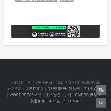
© 2026
小羿
|（
关于站长
）ALL RIGHTS RESERVED
友情链接：
世界杯直播
|
DEEPSEEK 导航网
|
下1个好软件
|
WORDPRESS教程
|
建站笔记
|
杂铺
|
CMDPE-网络版
|
美通搬家
|
AI导航
|
SITEMAP