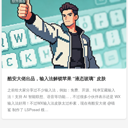
软件推荐
酷安大佬出品，输入法解锁苹果 “液态玻璃” 皮肤
之前给大家分享过不少输入法，例如：免费、开源、纯净宝藏输入
法！支持 AI 智能联想、语音等功能...，不过很多小伙伴表示还是 WX
输入法好用！不过WX输入法皮肤太过朴素，现在有酷安大佬 @喵
鲨 制作了 LSPosed 模…