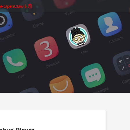
🔥OpenClaw专题
 Player