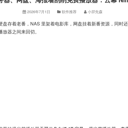
2026年7月1日
软件推荐
小羿先森
着老番，NAS 里架着电影库，网盘挂着新番资源，同时还搭了 J
播放器之间来回切。