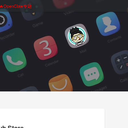
🔥OpenClaw专题
 Store