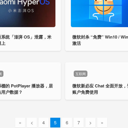
新系统「澎湃 OS」泄露，米
微软封杀 “免费” Win10 / Win
用上
激活
网
互联网
棚的 PotPlayer 播放器，居
微软新必应 Chat 全面开放
集用户数据？
账户免费使用
«
<
4
5
6
7
>
»