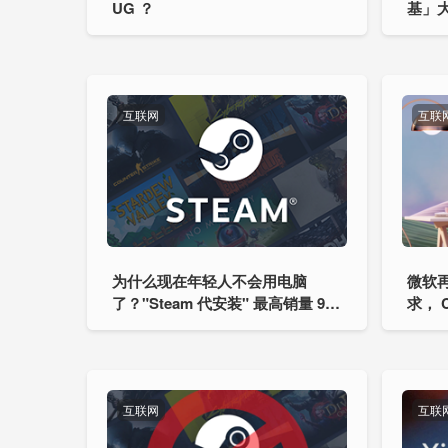
UG ？
基」大
计划
互联网
互联
为什么现在年轻人不会用电脑
微软再
了？"Steam 代安装" 最高销量 900
求， 
0+
互联网
互联