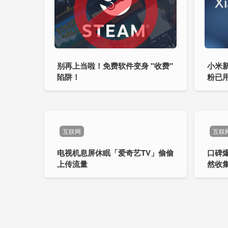
别再上当啦！免费软件变身 "收费"
小米
陷阱！
粉已
互联网
互联
电视机息屏休眠「爱奇艺TV」偷偷
口碑爆
上传流量
然收