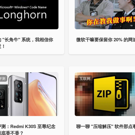
 "长角牛" 系统，我相信你
微软干嘛要保留你 20% 的网
过！
评测
互联网
测：Redmi K30S 至尊纪念
聊一聊 "压缩解压" 软件那点
到底香不香？