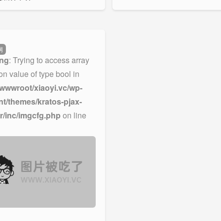
网
ng
: Trying to access array
 on value of type bool in
wwwroot/xiaoyi.vc/wp-
nt/themes/kratos-pjax-
r/inc/imgcfg.php
on line