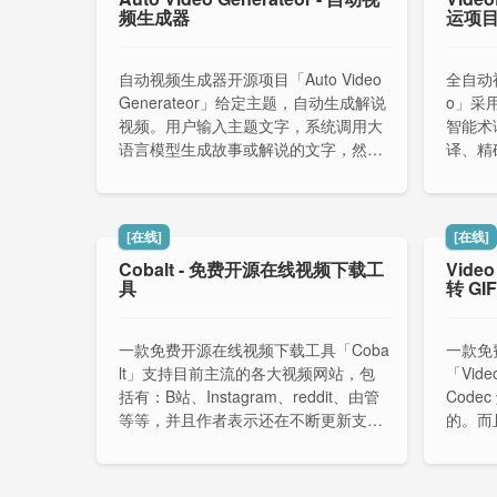
频生成器
运项
自动视频生成器开源项目「Auto Video
全自动视
Generateor」给定主题，自动生成解说
o」采用
视频。用户输入主题文字，系统调用大
智能术
语言模型生成故事或解说的文字，然后
译、精
进一步调用语音合成接口生成解说的语
ts 
音，调用文生图接口生成契合文字内容
的配图，最后融合语音和配图生成解说
[在线]
[在线]
视频。
Cobalt - 免费开源在线视频下载工
Vide
具
转 GIF
一款免费开源在线视频下载工具「Coba
一款免
lt」支持目前主流的各大视频网站，包
「Vid
括有：B站、Instagram、reddit、由管
Cod
等等，并且作者表示还在不断更新支持
的。而
中。
数，提