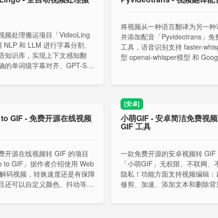
目
将视频从一种语言翻译为另一种
频处理搬运项目「VideoLing
并添加配音「Pyvideotrans」
 NLP 和 LLM 进行字幕分割、
工具，语音识别支持 faster-whis
语知识库，实现上下文感知翻
型 openai-whisper模型 和 Goog
确的单词级字幕对齐、GPT-SoVi
ch zh_recogn 阿里中文语音
高质量的个性化配音。
[安卓]
o to GIF - 免费开源在线视频
小萌GIF - 安卓简洁免费视
GIF 工具
费开源在线视频转 GIF 的项目
一款免费开源的安卓视频转 GIF
eo to GIF」据作者介绍使用 Web
「小萌GIF」无权限、不联网、
ec 解码视频，转换速度还是有保障
隐私！功能方面支持视频编辑：
且还可以自定义颜色、抖动等参
修剪、加速、添加文本和删除背
高转换效果。
持 GIF 分割和 GIF 转视频，
转 GIF；自定义 GIF 分辨率、
色彩质量、帧速率等，并可导出