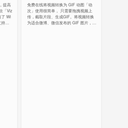
，提高
免费在线将视频转换为 GIF 动图「动
「Viz
次」使用很简单， 只需要拖拽视频上
了 Wi
传，截取片段、生成GIF。将视频转换
支持视
为适合微博、微信发布的 GIF 图片，也
件加速、
可以保存为表情包。功能方面支持选择
多扫光蒙
GIF 质量。