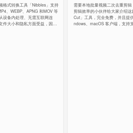
格式转换工具「Nibbles」支持
需要本地批量视频二次去重剪辑
MP4、WEBP、APNG 和MOV 等
剪辑效率的小伙伴给大家介绍这款
从设备内处理、无需互联网连
Cut」工具，完全免费，并且提供
文件大小和隐私方面受益，因为
ndows、macOS 客户端，支持
据将留在您的设备上。
频无水印解析下载作，GPU 硬
提供 20+ 种剪辑方案，内置众
版素材。