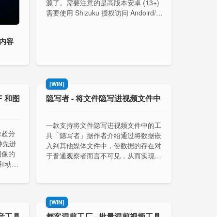
源了。需要注意的是高版本安卓 (13+)
需要使用 Shizuku 授权访问 Andoird/da
ta 文件夹。
 内容
[WIN]
IF 和图
隐写者 - 将文件隐写进视频文件中
一款支持将文件隐写进视频文件中的工
像超分
具「隐写者」据作者介绍通过将数据嵌
种先进
入到其他媒体文件中，使数据的存在对
图像的
于普通观察者而言不可见，从而实现在
和动画
不引起注意的情况下进行信息传输。支
持 MP4 / MKV 视频格式写入文件。
[WIN]
译配音工具
都客混剪工厂 - 批量混剪视频工具