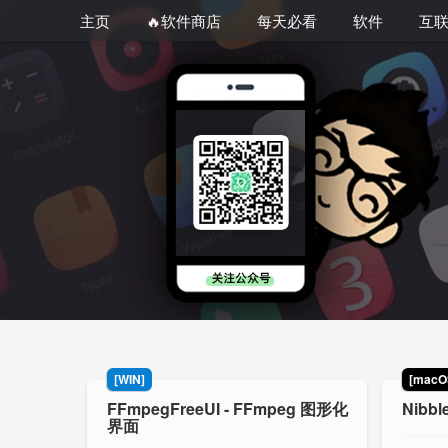
主页
🔥软件商店
每天必看
软件
互
[WIN]
[macO
FFmpegFreeUI - FFmpeg 图形化
Nibb
界面