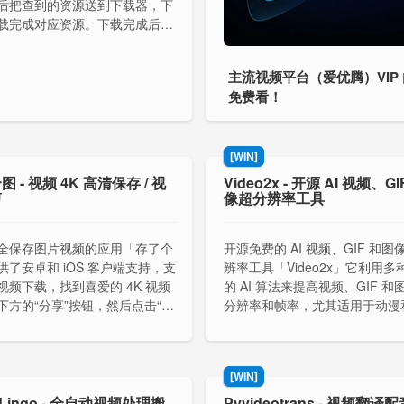
后把查到的资源送到下载器，下
载完成对应资源。下载完成后，
载的对应资源，整理到对应的文
去。你可以将它部署到自己的服
主流视频平台（爱优腾）VIP
 NAS 上使用。
免费看！
[WIN]
 - 视频 4K 高清保存 / 视
Video2x - 开源 AI 视频、G
剪
像超分辨率工具
全保存图片视频的应用「存了个
开源免费的 AI 视频、GIF 和图
供了安卓和 iOS 客户端支持，支
辨率工具「Video2x」它利用多
视频下载，找到喜爱的 4K 视频
的 AI 算法来提高视频、GIF 和
下方的“分享”按钮，然后点击“复
分辨率和帧率，尤其适用于动漫
”，然后在「存了个图」存图页面
内容的超分辨率处理。
接后点击获取素材。
[WIN]
oLingo - 全自动视频处理搬
Pyvideotrans - 视频翻