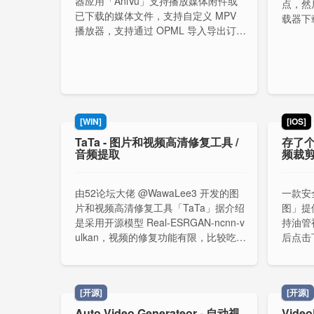
器应用「AniVu」支持播放媒体附件或
点，然
已下载的媒体文件，支持自定义 MPV
载器下
播放器，支持通过 OPML 导入导出订阅
根据下
等等。据介绍采用 Material You 设计、
件夹里
使用 MVI 架构、使用 Jetpack Compos
务器或者
e 开发。
[WIN]
[iOS]
TaTa - 图片和视频高清修复工具 /
存了个图
音频提取
频裁
由52论坛大佬 @WawaLee3 开发的图
一款安
片和视频高清修复工具「TaTa」据介绍
图」提
是采用开源模型 Real-ESRGAN-ncnn-v
持油管
ulkan，视频的修复功能有限，比较吃配
后点击
置。另外建议不要安装在 C 盘，配置通
制链接
义千问的 ak 时，写配置可能会出现权
粘贴链
限问题。
[开源]
[开源]
Auto Video Generateor - 自动视
Vide