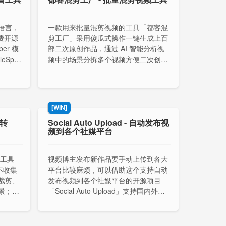
语言，
一款用来批量混剪视频的工具「都客混
免费开源
剪工厂」采用傻瓜式操作一键生成上百
per 模
部二次原创作品，通过 AI 智能分析视
leSpee
频中的场景分拆多个视频方便二次创
识别模型。
作，非常符合创作带货视频、短剧解说
等作品。注意：杀软可能会误报，请先
添加到信任。
[WIN]
频转
Social Auto Upload - 自动发布视
频到各个社媒平台
 工具
视频博主发布新作品要手动上传到各大
不收集
平台比较麻烦，可以借助这个支持自动
裁剪、
发布视频到各个社媒平台的开源项目
景；支
「Social Auto Upload」支持国内外主
动态照片
流的平台，如：抖音、小红书、视频
清晰度、
号、Bilibili 等。
前预览