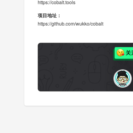
https://cobalt.tools
项目地址：
https://github.com/wukko/cobalt