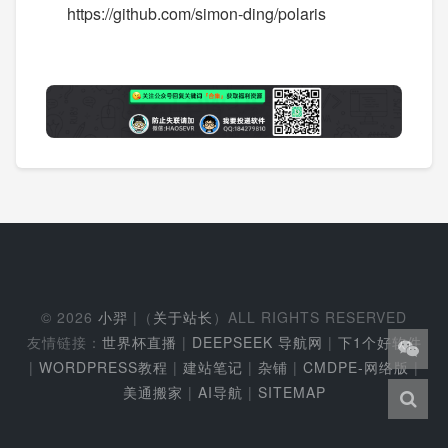
https://github.com/simon-ding/polaris
© 2026
小羿
|（
关于站长
）ALL RIGHTS RESERVED
友情链接：
世界杯直播
|
DEEPSEEK 导航网
|
下1个好软件
|
WORDPRESS教程
|
建站笔记
|
杂铺
|
CMDPE-网络版
|
美通搬家
|
AI导航
|
SITEMAP