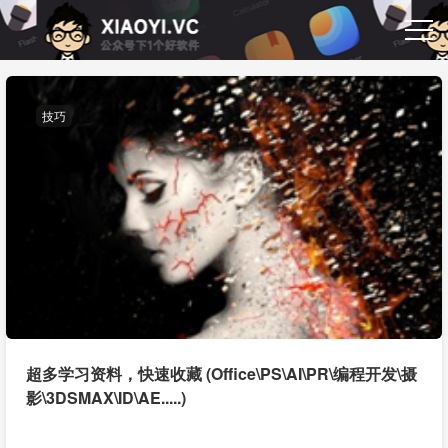
技巧
超多学习资料，快速收藏 (Office\PS\AI\PR\编程开发\摄
影\3DSMAX\ID\AE.....)