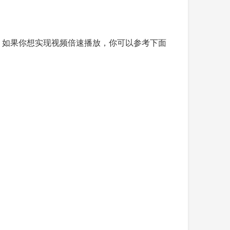
速度。如果你想实现视频倍速播放，你可以参考下面