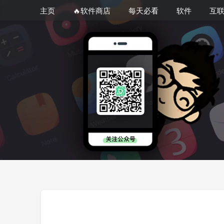
主页
🔥软件商店
每天必看
软件
互