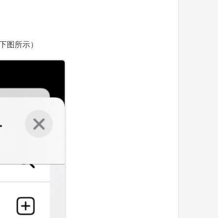
如下图所示）