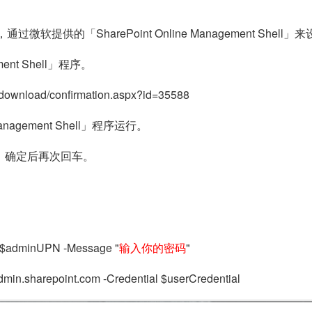
软提供的「SharePoint Online Management Shell」
ment Shell」程序。
n/download/confirmation.aspx?id=35588
anagement Shell」程序运行。
，确定后再次回车。
e $adminUPN -Message "
输入你的密码
"
min.sharepoint.com -Credential $userCredential