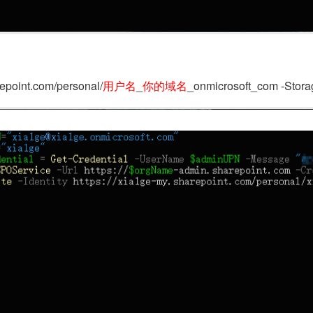
epoint.com/personal/
用户名
_
你的域名
_onmicrosoft_com -Stor