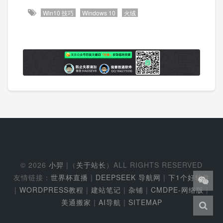
Win10 技巧
Windows 10
火绒
© 2026
小羿
|（
关于站长
）ALL RIGHTS RESERVED
友情链接：
世界杯直播
|
DEEPSEEK 导航网
|
下1个好软件
|
WORDPRESS教程
|
建站笔记
|
杂铺
|
CMDPE-网络版
|
美通搬家
|
AI导航
|
SITEMAP