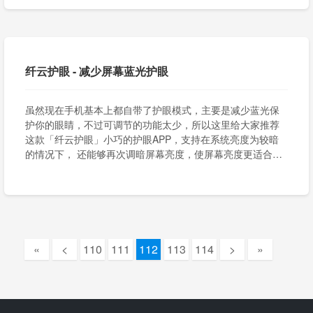
纤云护眼 - 减少屏幕蓝光护眼
虽然现在手机基本上都自带了护眼模式，主要是减少蓝光保
护你的眼睛，不过可调节的功能太少，所以这里给大家推荐
这款「纤云护眼」小巧的护眼APP，支持在系统亮度为较暗
的情况下， 还能够再次调暗屏幕亮度，使屏幕亮度更适合夜
间环境光线，帮助我们夜间护眼。
«
<
110
111
112
113
114
>
»