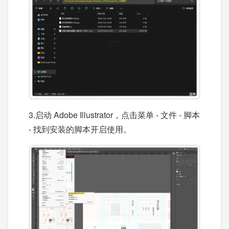
3.启动 Adobe Illustrator，点击菜单 - 文件 - 脚本
- 找到安装的脚本开启使用。