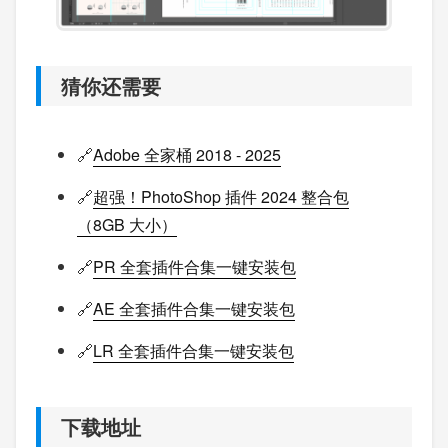
猜你还需要
🔗
Adobe 全家桶 2018 - 2025
🔗
超强！PhotoShop 插件 2024 整合包
（8GB 大小）
🔗
PR 全套插件合集一键安装包
🔗
AE 全套插件合集一键安装包
🔗
LR 全套插件合集一键安装包
下载地址