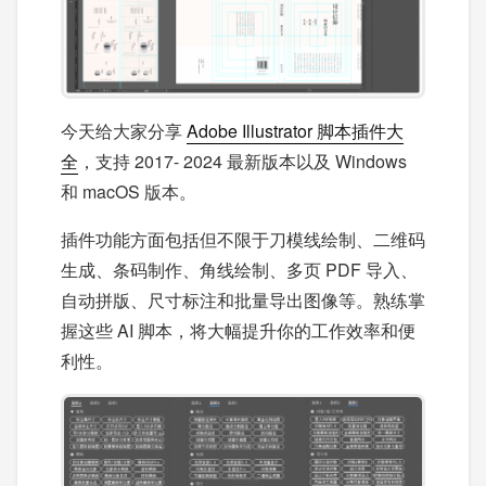
今天给大家分享
Adobe Illustrator 脚本插件大
全
，支持 2017- 2024 最新版本以及 Windows
和 macOS 版本。
插件功能方面包括但不限于刀模线绘制、二维码
生成、条码制作、角线绘制、多页 PDF 导入、
自动拼版、尺寸标注和批量导出图像等。熟练掌
握这些 AI 脚本，将大幅提升你的工作效率和便
利性。