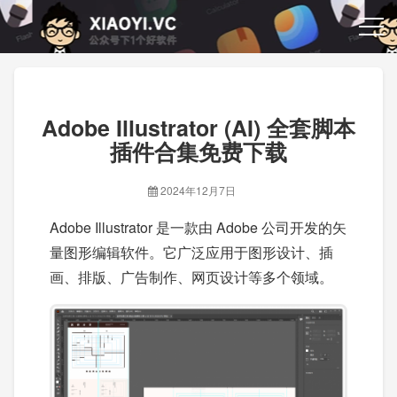
Adobe Illustrator (AI) 全套脚本
插件合集免费下载
2024年12月7日
Adobe Illustrator 是一款由 Adobe 公司开发的矢
量图形编辑软件。它广泛应用于图形设计、插
画、排版、广告制作、网页设计等多个领域。