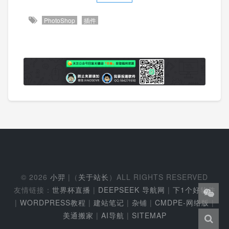
PhotoShop
插件
© 2026
小羿
|（
关于站长
）ALL RIGHTS RESERVED
友情链接：
世界杯直播
|
DEEPSEEK 导航网
|
下1个好软件
|
WORDPRESS教程
|
建站笔记
|
杂铺
|
CMDPE-网络版
|
美通搬家
|
AI导航
|
SITEMAP