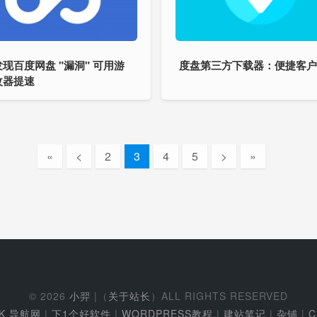
现百度网盘 "漏洞" 可用游
度盘第三方下载器：便捷客
改器提速
«
<
2
3
4
5
>
»
© 2026
小羿
|（
关于站长
）ALL RIGHTS RESERVED
EK 导航网
|
下1个好软件
|
WORDPRESS教程
|
建站笔记
|
杂铺
|
C