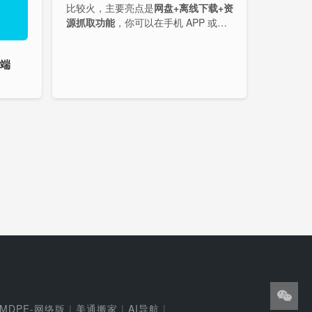
比较火，主要亮点是
网盘+离线下载+资
源抓取功能
，你可以在手机 APP 或网
页版上添加资源的下载链接，即可开始
离线下载任务。支持添加常见的 HTT
户端
P、BT 种子、磁力链接 (magnet) 等资
源。
MDPE-网络版
|
美通搬家
|
AI导航
|