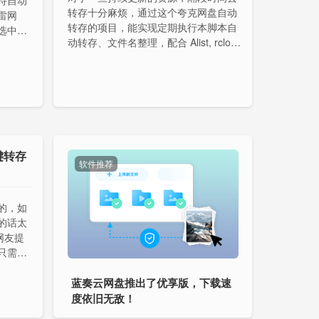
持自动
转存十分麻烦，通过这个夸克网盘自动
雷网
转存的项目，能实现定期执行本脚本自
选中百
动转存、文件名整理，配合 Alist, rclon
选中迅
e, Emby 可达到自动追更的效果。
即可。
键转存
软件推荐
的，如
的话太
网友提
只需要
后添加
蓝奏云网盘推出了优享版，下载速
度依旧无敌！