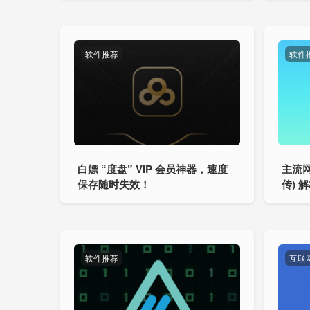
软件推荐
软件
白嫖 “度盘” VIP 会员神器，速度
主流网
保存随时失效！
传) 
ast D
软件推荐
互联