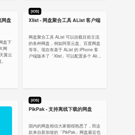
[iOS]
流网盘
Xlist - 网盘聚合工具 AList 客户端
网盘聚合工具 AList 可以挂载目前主流
网盘下
的各种网盘，例如阿里云盘、百度网盘
大网
等等。现在有基于 AList 的 iPhone 客
 天翼云
户端版本了「Xlist」可以配置多个 Alist
盘。
服务器进行文件管理和预览，支持多种
视频格式和文档格式的在线预览。
[iOS]
PikPak - 支持离线下载的网盘
国内的网盘相信大家都很熟悉了，而这
款来自新加坡的「PikPak」网盘最近也