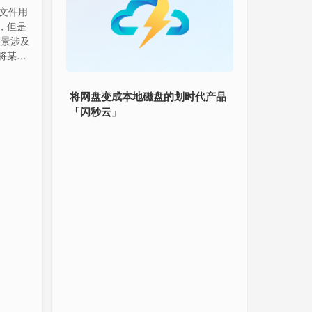
e 文件用
，但是
场景涉及
将某些
将网盘变成本地磁盘的划时代产品
「闪秒云」