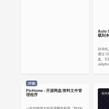
Auto 
载到
自动化工
通过 Cl
盘。它
Jelly
容易地
盘的频
[开源]
PicHome - 开源网盘/资料文件管
软件
理程序
一款功能强大的开源网盘程序「PicHo