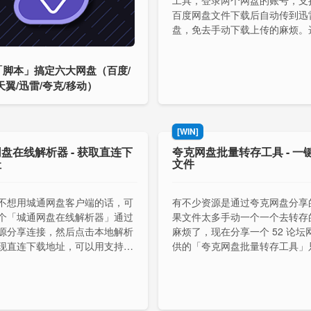
工具，登录两个网盘的账号，支
百度网盘文件下载后自动传到迅
盘，免去手动下载上传的麻烦。
度网盘中要转存的文件，接下来
雷网盘中保存的位置，然后转存
「脚本」搞定六大网盘（百度/
天翼/迅雷/夸克/移动）
[WIN]
盘在线解析器 - 获取直连下
夸克网盘批量转存工具 - 一
址
文件
不想用城通网盘客户端的话，可
有不少资源是通过夸克网盘分享
个「城通网盘在线解析器」通过
果文件太多手动一个一个去转存
源分享连接，然后点击本地解析
麻烦了，现在分享一个 52 论坛
现直连下载地址，可以用支持断
供的「夸克网盘批量转存工具」
的下载工具下载。
添加需要批量转存链接文件，然
转存的 Cookie 即可。