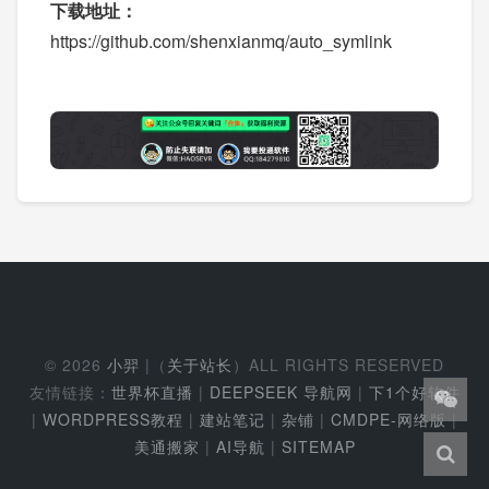
下载地址：
https://github.com/shenxianmq/auto_symlink
© 2026
小羿
|（
关于站长
）ALL RIGHTS RESERVED
友情链接：
世界杯直播
|
DEEPSEEK 导航网
|
下1个好软件
|
WORDPRESS教程
|
建站笔记
|
杂铺
|
CMDPE-网络版
|
美通搬家
|
AI导航
|
SITEMAP