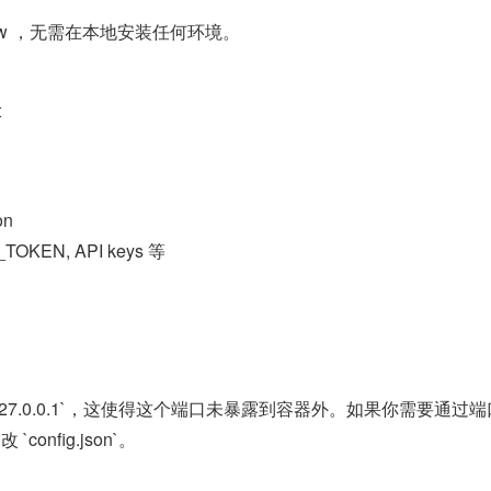
oClaw ，无需在本地安装任何环境。
t
on
T_TOKEN, API keys 等
way 监听 `127.0.0.1`，这使得这个端口未暴露到容器外。如果你
`config.json`。