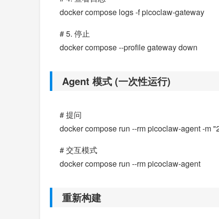
docker compose logs -f picoclaw-gateway
# 5. 停止
docker compose --profile gateway down
Agent 模式 (一次性运行)
# 提问
docker compose run --rm picoclaw-agent -
# 交互模式
docker compose run --rm picoclaw-agent
重新构建