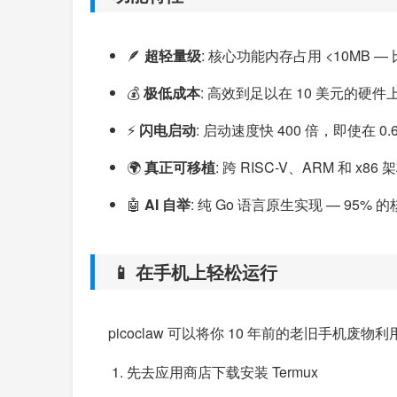
🪶
超轻量级
: 核心功能内存占用 <10MB — 比 
💰
极低成本
: 高效到足以在 10 美元的硬件上运行
⚡️
闪电启动
: 启动速度快 400 倍，即使在 
🌍
真正可移植
: 跨 RISC-V、ARM 和 
🤖
AI 自举
: 纯 Go 语言原生实现 — 95% 的核
📱 在手机上轻松运行
picoclaw 可以将你 10 年前的老旧手机废物
先去应用商店下载安装 Termux