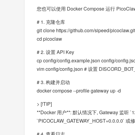
您也可以使用 Docker Compose 运行 Pic
# 1. 克隆仓库
git clone https://github.com/sipeed/picoclaw.gi
cd picoclaw
# 2. 设置 API Key
cp config/config.example.json config/config.js
vim config/config.json # 设置 DISCORD_BO
# 3. 构建并启动
docker compose --profile gateway up -d
> [!TIP]
**Docker 用户**: 默认情况下, Gate
`PICOCLAW_GATEWAY_HOST=0.0.0.0` 或修改 
# 4. 查看日志