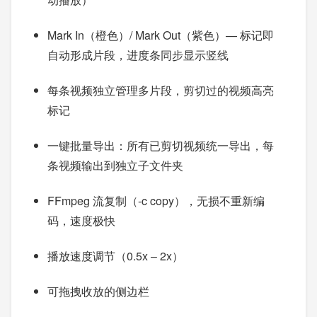
Mark In（橙色）/ Mark Out（紫色）— 标记即
自动形成片段，进度条同步显示竖线
每条视频独立管理多片段，剪切过的视频高亮
标记
一键批量导出：所有已剪切视频统一导出，每
条视频输出到独立子文件夹
FFmpeg 流复制（-c copy），无损不重新编
码，速度极快
播放速度调节（0.5x – 2x）
可拖拽收放的侧边栏