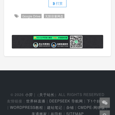
打赏
Google Drive
无限容量网盘
© 2026
小羿
|（
关于站长
）ALL RIGHTS RESERVED
友情链接：
世界杯直播
|
DEEPSEEK 导航网
|
下1个好软件
|
WORDPRESS教程
|
建站笔记
|
杂铺
|
CMDPE-网络版
|
美通搬家
|
AI导航
|
SITEMAP