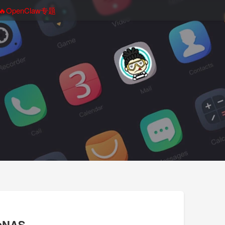
🔥OpenClaw专题
NAS