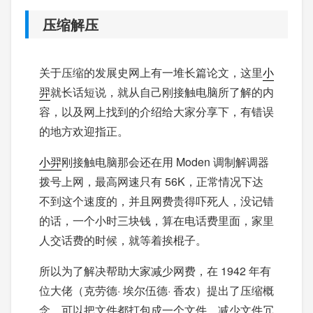
压缩解压
关于压缩的发展史网上有一堆长篇论文，这里
小
羿
就长话短说，就从自己刚接触电脑所了解的内
容，以及网上找到的介绍给大家分享下，有错误
的地方欢迎指正。
小羿
刚接触电脑那会还在用 Moden 调制解调器
拨号上网，最高网速只有 56K，正常情况下达
不到这个速度的，并且网费贵得吓死人，没记错
的话，一个小时三块钱，算在电话费里面，家里
人交话费的时候，就等着挨棍子。
所以为了解决帮助大家减少网费，在 1942 年有
位大佬（克劳德· 埃尔伍德· 香农）提出了压缩概
念，可以把文件都打包成一个文件，减少文件冗