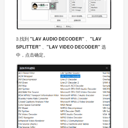
3.找到
"LAV AUDIO DECODER"
、
"LAV
SPLITTER"
、
"LAV VIDEO DECODER"
选
中，点击确定。