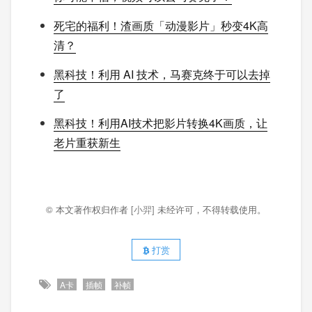
死宅的福利！渣画质「动漫影片」秒变4K高
清？
黑科技！利用 AI 技术，马赛克终于可以去掉
了
黑科技！利用AI技术把影片转换4K画质，让
老片重获新生
© 本文著作权归作者
[小羿]
未经许可，不得转载使用。
打赏
A卡
插帧
补帧