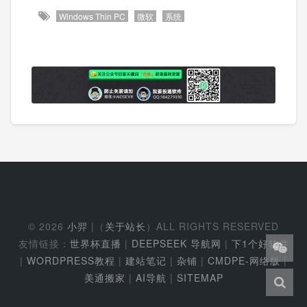
Windows Thin PC
微软
系统
© 2026
小羿
|（
关于站长
）ALL RIGHTS RESERVED
友情链接：
世界杯直播
|
DEEPSEEK 导航网
|
下1个好软件
|
WORDPRESS教程
|
建站笔记
|
杂铺
|
CMDPE-网络版
|
美通搬家
|
AI导航
|
SITEMAP