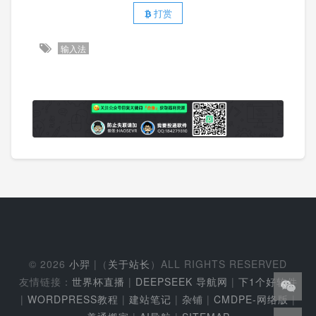
打赏
输入法
© 2026
小羿
|（
关于站长
）ALL RIGHTS RESERVED
友情链接：
世界杯直播
|
DEEPSEEK 导航网
|
下1个好软件
|
WORDPRESS教程
|
建站笔记
|
杂铺
|
CMDPE-网络版
|