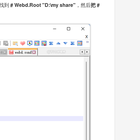
，找到
# Webd.Root "D:\my share"
，然后
把 #