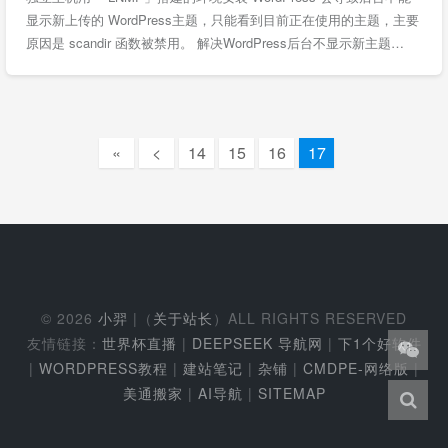
显示新上传的 WordPress主题，只能看到目前正在使用的主题，主要
原因是 scandir 函数被禁用。 解决WordPress后台不显示新主题…
«
<
14
15
16
17
© 2026
小羿
|（
关于站长
）ALL RIGHTS RESERVED
友情链接：
世界杯直播
|
DEEPSEEK 导航网
|
下1个好软件
|
WORDPRESS教程
|
建站笔记
|
杂铺
|
CMDPE-网络版
|
美通搬家
|
AI导航
|
SITEMAP