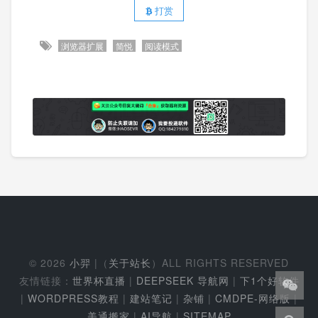
打赏
浏览器扩展
简悦
阅读模式
© 2026
小羿
|（
关于站长
）ALL RIGHTS RESERVED
友情链接：
世界杯直播
|
DEEPSEEK 导航网
|
下1个好软件
|
WORDPRESS教程
|
建站笔记
|
杂铺
|
CMDPE-网络版
|
美通搬家
|
AI导航
|
SITEMAP