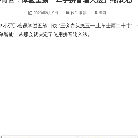
2020年9月9日
软件推荐
锋哥
？
小羿
那会虽学过五笔口诀 "王旁青头戋五一,土革士雨二十寸"，但从
简单智能，从那会就决定了使用拼音输入法。