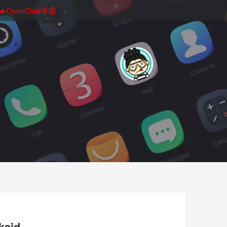
🔥OpenClaw专题
aid