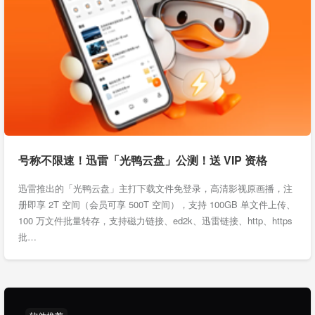
号称不限速！迅雷「光鸭云盘」公测！送 VIP 资格
迅雷推出的「光鸭云盘」主打下载文件免登录，高清影视原画播，注
册即享 2T 空间（会员可享 500T 空间），支持 100GB 单文件上传、
100 万文件批量转存，支持磁力链接、ed2k、迅雷链接、http、https
批…