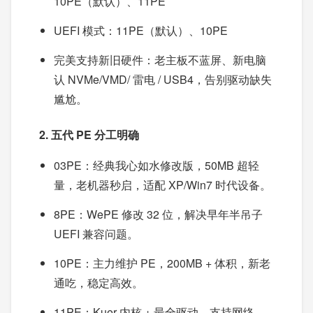
10PE（默认）、11PE
UEFI 模式：11PE（默认）、10PE
完美支持新旧硬件：老主板不蓝屏、新电脑
认 NVMe/VMD/ 雷电 / USB4，告别驱动缺失
尴尬。
2. 五代 PE 分工明确
03PE：经典我心如水修改版，50MB 超轻
量，老机器秒启，适配 XP/Win7 时代设备。
8PE：WePE 修改 32 位，解决早年半吊子
UEFI 兼容问题。
10PE：主力维护 PE，200MB + 体积，新老
通吃，稳定高效。
11PE：Kuer 内核 + 最全驱动，支持网络，