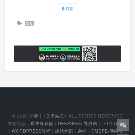
打赏
网盘
© 2026
小羿
|（
关于站长
）ALL RIGHTS RESERVED
友情链接：
世界杯直播
|
DEEPSEEK 导航网
|
下1个好软件
|
WORDPRESS教程
|
建站笔记
|
杂铺
|
CMDPE-网络版
|