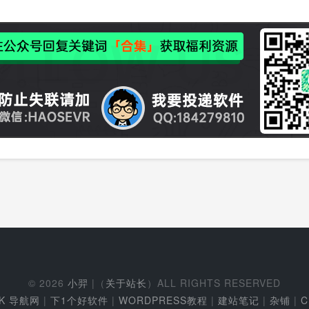
© 2026
小羿
|（
关于站长
）ALL RIGHTS RESERVED
EK 导航网
|
下1个好软件
|
WORDPRESS教程
|
建站笔记
|
杂铺
|
C