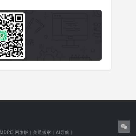
MDPE-网络版
|
美通搬家
|
AI导航
|