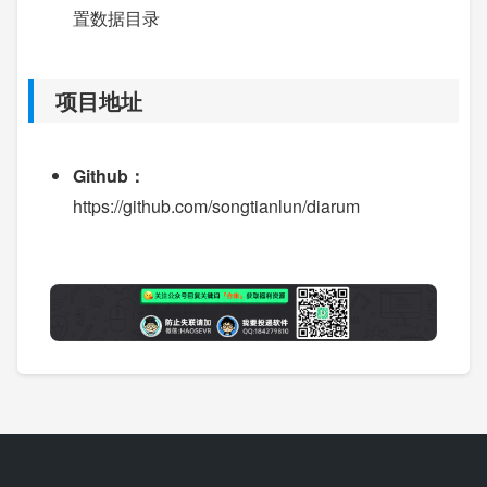
置数据目录
项目地址
Github：
https://github.com/songtianlun/diarum