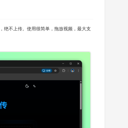
私保护，绝不上传。使用很简单，拖放视频，最大支