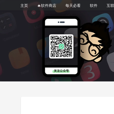
主页
🔥软件商店
每天必看
软件
互