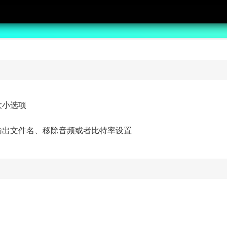
大小选项
输出文件名、移除音频或者比特率设置