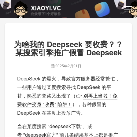
为啥我的 Deepseek 要收费？？
某搜索引擎推广假冒 Deepseek
2025年2月21日
DeepSeek 的爆火，导致官方服务器经常繁忙，
一些用户通过某度搜索寻找 DeepSeek 的平
替，熟悉的套路又出现了（👉
别再上当啦！免
费软件变身 "收费" 陷阱！
），各种假冒的
DeepSeek 在某度上投放广告。
当在某度搜索 "deepseek下载"、或
者 "deepseek官方" 前几条结果基本上都是推广