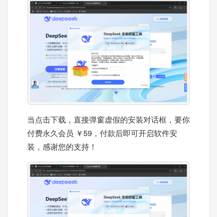
当点击下载，直接弹窗虚假的安装对话框，要你
付费永久会员 ￥59，付款后即可开启软件安
装，感谢您的支持！