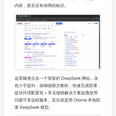
内容，甚至还有保障的标识。
这里随便点击一个假冒的 DeepSeek 网站，灰
色小字提到：保姆级图文教程，快速完成部署，
提供环境配置包 + 常见报错解决方案如遇使用
问题可享远程服务。其实就是用 Ollama 本地部
署 DeepSeek 模型。