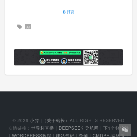
打赏
AI
© 2026
小羿
|（
关于站长
）ALL RIGHTS RESERVED
友情链接：
世界杯直播
|
DEEPSEEK 导航网
|
下1个好软件
|
WORDPRESS教程
|
建站笔记
|
杂铺
|
CMDPE-网络版
|