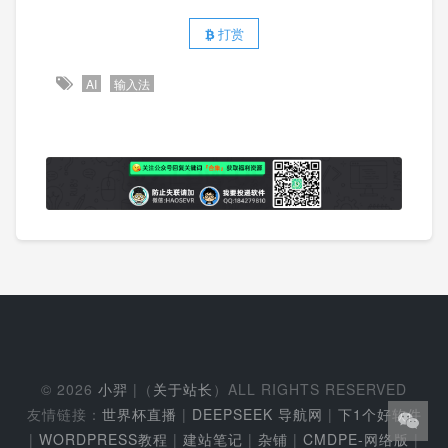
打赏
AI
输入法
© 2026
小羿
|（
关于站长
）ALL RIGHTS RESERVED
友情链接：
世界杯直播
|
DEEPSEEK 导航网
|
下1个好软件
|
WORDPRESS教程
|
建站笔记
|
杂铺
|
CMDPE-网络版
|