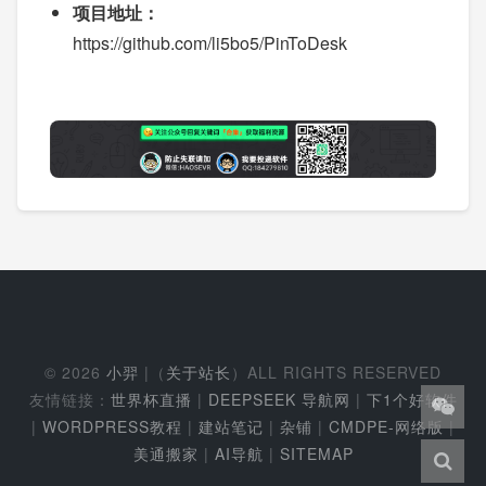
项目地址：
https://github.com/li5bo5/PinToDesk
© 2026
小羿
|（
关于站长
）ALL RIGHTS RESERVED
友情链接：
世界杯直播
|
DEEPSEEK 导航网
|
下1个好软件
|
WORDPRESS教程
|
建站笔记
|
杂铺
|
CMDPE-网络版
|
美通搬家
|
AI导航
|
SITEMAP