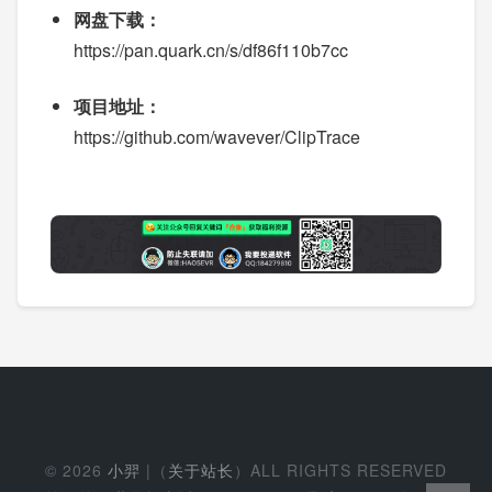
网盘下载：
https://pan.quark.cn/s/df86f110b7cc
项目地址：
https://github.com/wavever/ClipTrace
© 2026
小羿
|（
关于站长
）ALL RIGHTS RESERVED