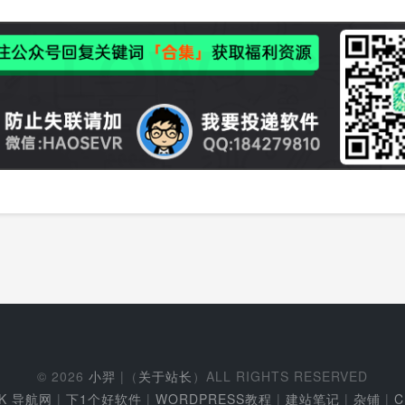
© 2026
小羿
|（
关于站长
）ALL RIGHTS RESERVED
EK 导航网
|
下1个好软件
|
WORDPRESS教程
|
建站笔记
|
杂铺
|
C