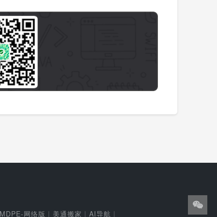
MDPE-网络版
|
美通搬家
|
AI导航
|