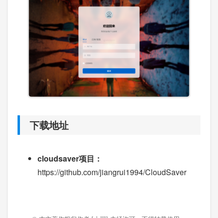
下载地址
cloudsaver项目：
https://github.com/jiangrui1994/CloudSaver