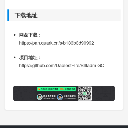
下载地址
网盘下载：
https://pan.quark.cn/s/b133b3d90992
项目地址：
https://github.com/DaoiestFire/Billadm-GO