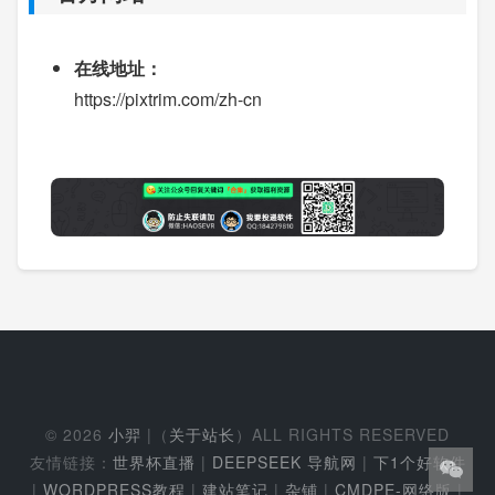
在线地址：
https://pixtrim.com/zh-cn
© 2026
小羿
|（
关于站长
）ALL RIGHTS RESERVED
友情链接：
世界杯直播
|
DEEPSEEK 导航网
|
下1个好软件
|
WORDPRESS教程
|
建站笔记
|
杂铺
|
CMDPE-网络版
|